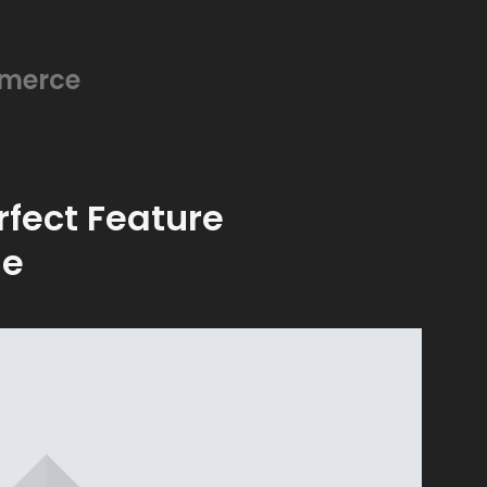
mmerce
rfect Feature
le